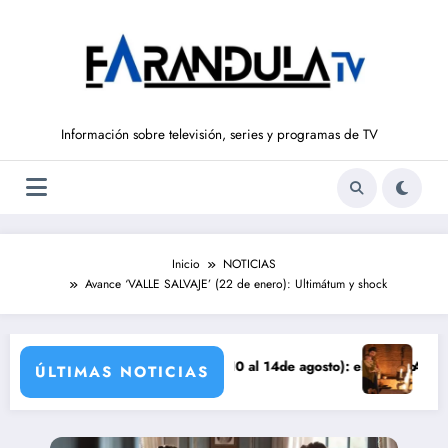
Saltar
al
contenido
Información sobre televisión, series y programas de TV
Inicio
NOTICIAS
Avance ‘VALLE SALVAJE’ (22 de enero): Ultimátum y shock
 DE LIBERTAD’ (del 10 al 14de agosto): el secreto de Tasio sale a la 
Avance VALLE SALVA
ÚLTIMAS NOTICIAS