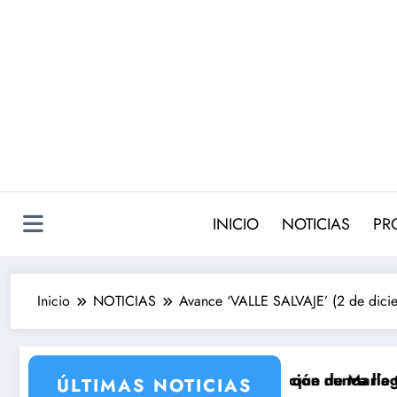
Saltar
al
contenido
INICIO
NOTICIAS
PR
Inicio
NOTICIAS
Avance ‘VALLE SALVAJE’ (2 de dicie
2 con la incorporación de María Castro
Carmina Ordóñez que nunca llegó a rodarse y que conve
‘Sandokán’ tend
ÚLTIMAS NOTICIAS