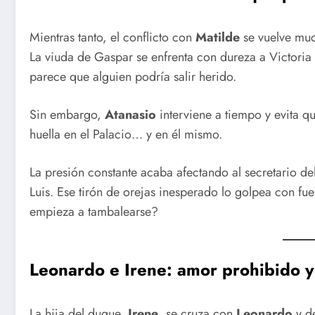
Mientras tanto, el conflicto con
Matilde
se vuelve muc
La viuda de Gaspar se enfrenta con dureza a Victoria
parece que alguien podría salir herido.
Sin embargo,
Atanasio
interviene a tiempo y evita qu
huella en el Palacio… y en él mismo.
La presión constante acaba afectando al secretario d
Luis. Ese tirón de orejas inesperado lo golpea con fu
empieza a tambalearse?
Leonardo e Irene: amor prohibido 
La hija del duque,
Irene
, se cruza con
Leonardo
y de