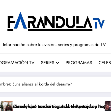
Información sobre televisión, series y programas de TV
OGRAMACIÓN TV
SERIES
PROGRAMAS
CELEB
mbre): ¿una alianza al borde del desastre?
rtía a Isabel Pantoja en la gran antagonista
rá segunda temporada y Netflix cambia el futuro de la
Pepón y Edu caen e