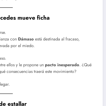
rcedes mueve ficha
rse.
lianza con
Dámaso
está destinada al fracaso,
evada por el miedo.
aso.
tre ellos y le propone un
pacto inesperado
. ¿Qué
Y qué consecuencias traerá este movimiento?
legar.
de estallar