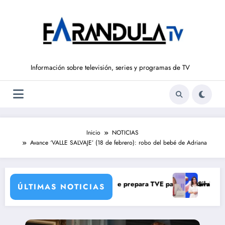
Saltar
al
contenido
Información sobre televisión, series y programas de TV
Inicio
NOTICIAS
Avance ‘VALLE SALVAJE’ (18 de febrero): robo del bebé de Adriana
on una verdad brutal
mbios de corresponsales que prepara TVE para su nueva temporada
Silvia Intxaurrondo
ÚLTIMAS NOTICIAS