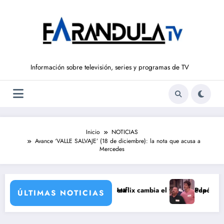
Saltar
al
contenido
Información sobre televisión, series y programas de TV
Inicio
NOTICIAS
Avance ‘VALLE SALVAJE’ (18 de diciembre): la nota que acusa a
Mercedes
ntoja en la gran antagonista
á segunda temporada y Netflix cambia el futuro de la serie
Pepón y Edu caen en l
ÚLTIMAS NOTICIAS