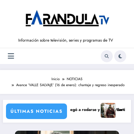
Saltar
al
contenido
Información sobre televisión, series y programas de TV
Inicio
NOTICIAS
Avance ‘VALLE SALVAJE’ (16 de enero): chantaje y regreso inesperado
n de María Castro
na Ordóñez que nunca llegó a rodarse y que convertía a Isabel Pantoja
‘Sandokán’ tendrá seg
ÚLTIMAS NOTICIAS