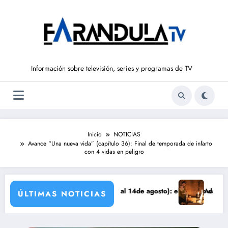
Saltar
al
contenido
Información sobre televisión, series y programas de TV
Inicio
NOTICIAS
Avance “Una nueva vida” (capítulo 36): Final de temporada de infarto
con 4 vidas en peligro
DE LIBERTAD’ (del 10 al 14de agosto): el secreto de Tasio sale a la l
Avance VALLE SALVAJ
ÚLTIMAS NOTICIAS