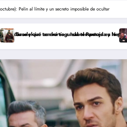
bre): Pelin al límite y un secreto imposible de ocultar
ía a Isabel Pantoja en la gran antagonista
 segunda temporada y Netflix cambia el futuro de la s
Pepón y Edu caen en 