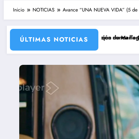
Inicio
NOTICIAS
Avance “UNA NUEVA VIDA” (5 de octu
con la incorporación de María Castro
rmina Ordóñez que nunca llegó a rodarse y que convert
‘Sandokán’ tendrá
ÚLTIMAS NOTICIAS