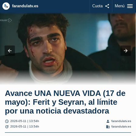
menu
farandulatv.es
Cuota
share
Menú
Avance UNA NUEVA VIDA (17 de
mayo): Ferit y Seyran, al límite
por una noticia devastadora
schedule
person
2026-05-11 | 13:54h
farandulatv.es
update
domain
2026-05-11 | 13:54h
farandulatv.es