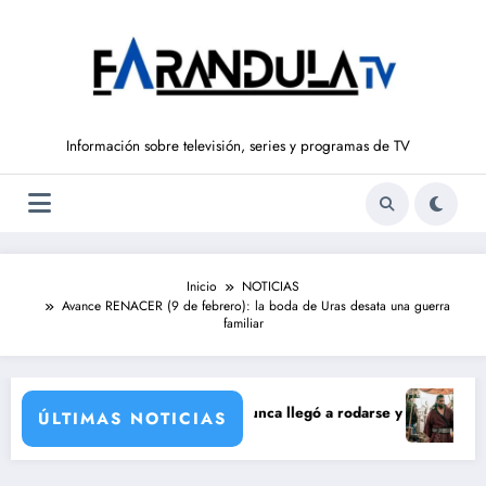
Saltar
al
contenido
Información sobre televisión, series y programas de TV
Inicio
NOTICIAS
Avance RENACER (9 de febrero): la boda de Uras desata una guerra
familiar
poración de María Castro
de Carmina Ordóñez que nunca llegó a rodarse y que convertía a Isabel 
‘Sandokán’ ten
ÚLTIMAS NOTICIAS