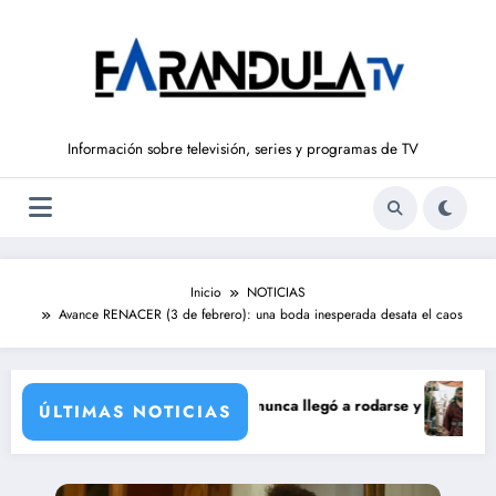
Saltar
al
contenido
Información sobre televisión, series y programas de TV
Inicio
NOTICIAS
Avance RENACER (3 de febrero): una boda inesperada desata el caos
orporación de María Castro
 de Carmina Ordóñez que nunca llegó a rodarse y que convertía a Isabe
‘Sandokán’ t
ÚLTIMAS NOTICIAS