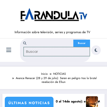
Saltar
al
contenido
Información sobre televisión, series y programas de TV
Inicio
NOTICIAS
Avance Renacer (28 y 29 de julio): Seren en peligro tras la brutal
revelación de Efsun
S DE LIBERTAD’ (del 10 al 14de agosto): el secreto de Tasio sale a la
Avance VALLE SALV
ÚLTIMAS NOTICIAS