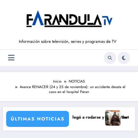
Saltar
al
contenido
Información sobre televisión, series y programas de TV
Inicio
NOTICIAS
Avance RENACER (24 y 25 de noviembre): un accidente desata el
caos en el hospital Peran
ón de María Castro
ina Ordóñez que nunca llegó a rodarse y que convertía a Isabel Pantoj
‘Sandokán’ tendrá se
ÚLTIMAS NOTICIAS