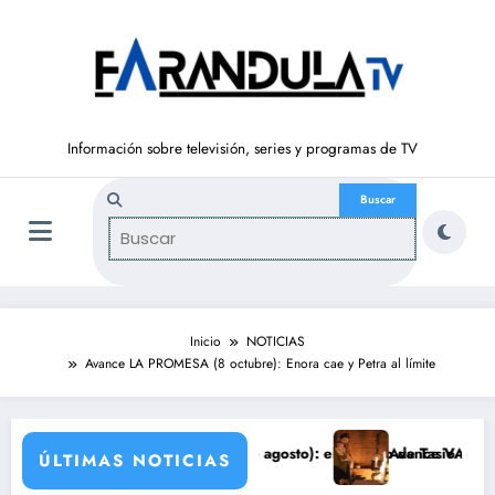
Saltar
al
contenido
Información sobre televisión, series y programas de TV
Inicio
NOTICIAS
Avance LA PROMESA (8 octubre): Enora cae y Petra al límite
RTAD’ (del 10 al 14de agosto): el secreto de Tasio sale a la luz
Avance VALLE SALVAJE (10 de
ÚLTIMAS NOTICIAS