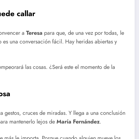
uede callar
convencer a
Teresa
para que, de una vez por todas, le
o es una conversación fácil. Hay heridas abiertas y
 empeorará las cosas. ¿Será este el momento de la
osa
 gestos, cruces de miradas. Y llega a una conclusión
ara mantenerlo lejos de
María Fernández
.
que más le importa. Porque cuando alguien mueve los