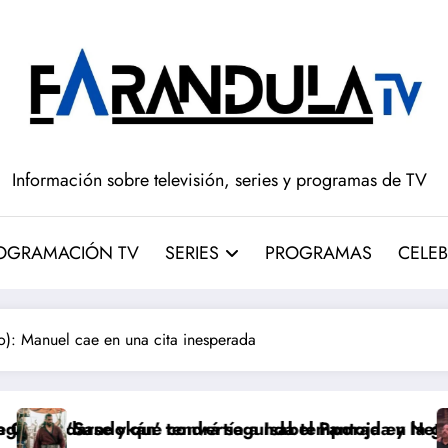
Información sobre televisión, series y programas de TV
OGRAMACIÓN TV
SERIES
PROGRAMAS
CELEB
): Manuel cae en una cita inesperada
 convertía a Isabel Pantoja en la gran antagonista
 tendrá segunda temporada y Netflix cambia el futuro
Pepón y Edu c