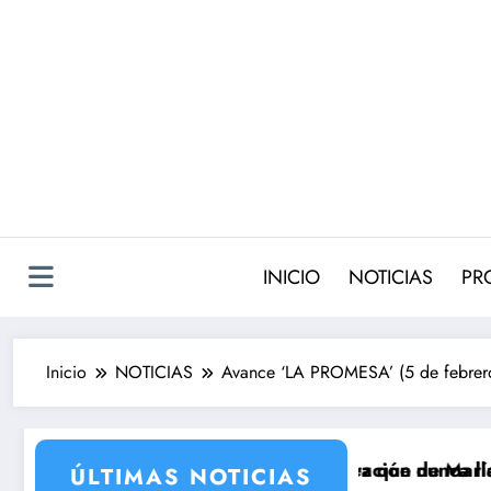
Saltar
al
contenido
INICIO
NOTICIAS
PR
Inicio
NOTICIAS
Avance ‘LA PROMESA’ (5 de febrero
rada 2 con la incorporación de María Castro
ie de Carmina Ordóñez que nunca llegó a rodarse y que
‘Sandokán’
ÚLTIMAS NOTICIAS