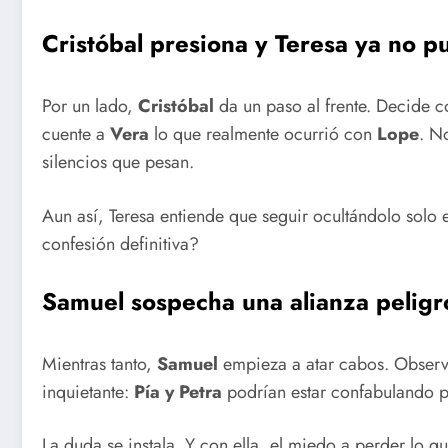
Cristóbal presiona y Teresa ya no p
Por un lado,
Cristóbal
da un paso al frente. Decide 
cuente a
Vera
lo que realmente ocurrió con
Lope
. N
silencios que pesan.
Aun así, Teresa entiende que seguir ocultándolo solo
confesión definitiva?
Samuel sospecha una alianza peligr
Mientras tanto,
Samuel
empieza a atar cabos. Observa
inquietante:
Pía y Petra
podrían estar confabulando p
La duda se instala. Y con ella, el miedo a perder lo 