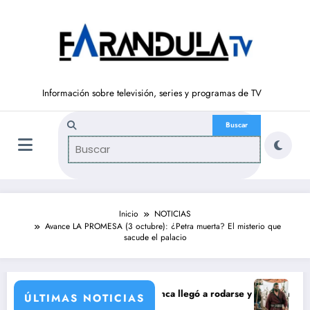
Saltar
al
contenido
Información sobre televisión, series y programas de TV
Inicio
NOTICIAS
Avance LA PROMESA (3 octubre): ¿Petra muerta? El misterio que
sacude el palacio
ración de María Castro
Carmina Ordóñez que nunca llegó a rodarse y que convertía a Isabel Pa
‘Sandokán’ tendr
ÚLTIMAS NOTICIAS