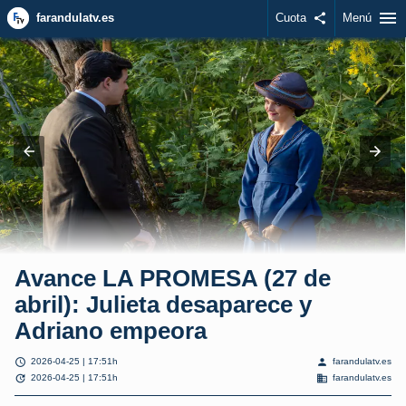
menu
farandulatv.es
Cuota
share
Menú
Avance LA PROMESA (27 de
abril): Julieta desaparece y
Adriano empeora
schedule
person
2026-04-25 | 17:51h
farandulatv.es
update
domain
2026-04-25 | 17:51h
farandulatv.es