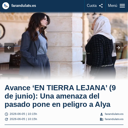
menu
farandulatv.es
Cuota
share
Menú
Avance ‘EN TIERRA LEJANA’ (9
de junio): Una amenaza del
pasado pone en peligro a Alya
schedule
person
2026-06-05 | 10:15h
farandulatv.es
update
domain
2026-06-05 | 10:15h
farandulatv.es