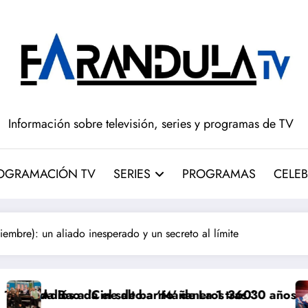
Información sobre televisión, series y programas de TV
OGRAMACIÓN TV
SERIES
PROGRAMAS
CELEB
mbre): un aliado inesperado y un secreto al límite
 el salto a ‘Mañaneros 360’
ine de barrio’ de La 1 tras 30 años: RTVE cambia su g
‘Más que riva