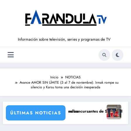
Saltar
al
contenido
Información sobre televisión, series y programas de TV
Inicio
NOTICIAS
Avance AMOR SIN LÍMITE (3 al 7 de noviembre): Irmak rompe su
silencio y Karsu toma una decisión inesperada
n una de sus grandes estrellas
Ruiz e Ivana Icardi, posibles concursantes de Supervivientes All Stars 3
Prime Video estr
ÚLTIMAS NOTICIAS