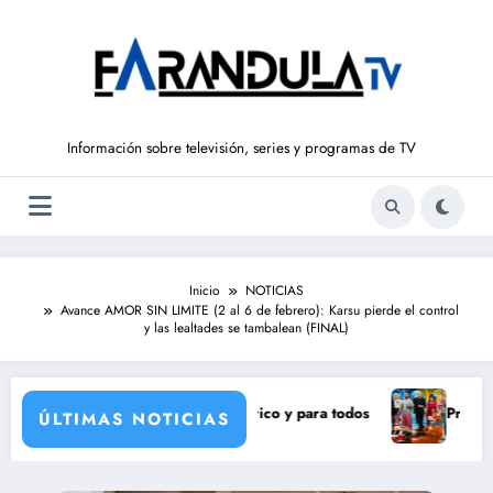
Saltar
al
contenido
Información sobre televisión, series y programas de TV
Inicio
NOTICIAS
Avance AMOR SIN LIMITE (2 al 6 de febrero): Karsu pierde el control
y las lealtades se tambalean (FINAL)
ra un eclipse solar histórico y para todos
Pravia y Serranil
ÚLTIMAS NOTICIAS