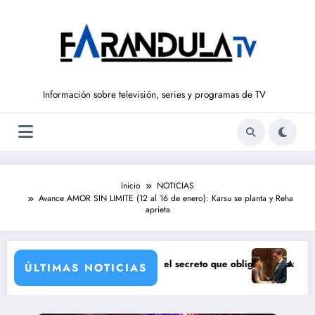
Saltar
al
contenido
Información sobre televisión, series y programas de TV
Inicio
NOTICIAS
Avance AMOR SIN LIMITE (12 al 16 de enero): Karsu se planta y Reha
aprieta
e a Bianca
SALVAJE (7 de agosto): el secreto que obliga a Luisa a huir
Avance ‘LA PROME
ÚLTIMAS NOTICIAS