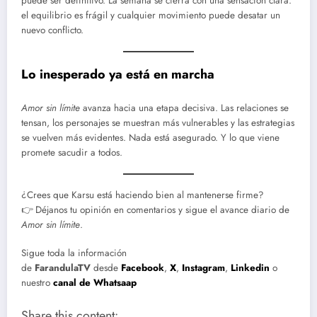
puede ser definitivo. La semana se cierra con una sensación clara:
el equilibrio es frágil y cualquier movimiento puede desatar un
nuevo conflicto.
Lo inesperado ya está en marcha
Amor sin límite
avanza hacia una etapa decisiva. Las relaciones se
tensan, los personajes se muestran más vulnerables y las estrategias
se vuelven más evidentes. Nada está asegurado. Y lo que viene
promete sacudir a todos.
¿Crees que Karsu está haciendo bien al mantenerse firme?
👉 Déjanos tu opinión en comentarios y sigue el avance diario de
Amor sin límite
.
Sigue toda la información
de
FarandulaTV
desde
Facebook
,
X
,
Instagram
,
Linkedin
o
nuestro
canal de Whatsaap
Share this content: