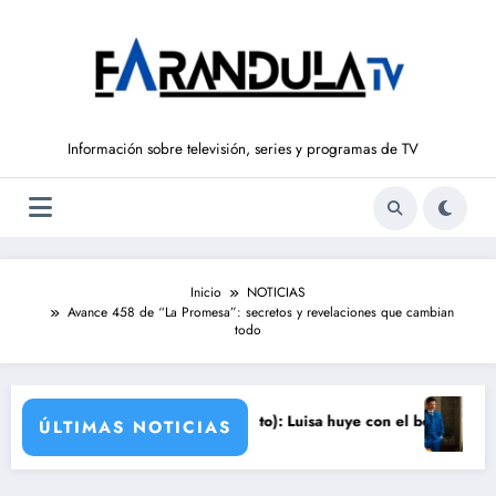
Saltar
al
contenido
Información sobre televisión, series y programas de TV
Inicio
NOTICIAS
Avance 458 de “La Promesa”: secretos y revelaciones que cambian
todo
eraba en la fábrica
VALLE SALVAJE (6 de agosto): Luisa huye con el bebé de Adriana
Avance ‘LA 
ÚLTIMAS NOTICIAS