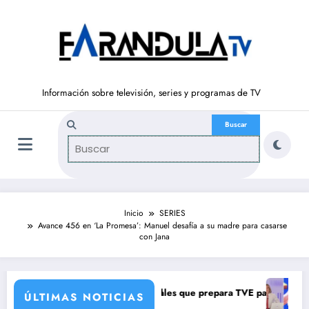
Saltar
al
contenido
Información sobre televisión, series y programas de TV
Inicio
SERIES
Avance 456 en ‘La Promesa’: Manuel desafía a su madre para casarse
con Jana
llega con una verdad brutal
tro cambios de corresponsales que prepara TVE para su nueva tempor
Silvia Intxa
ÚLTIMAS NOTICIAS