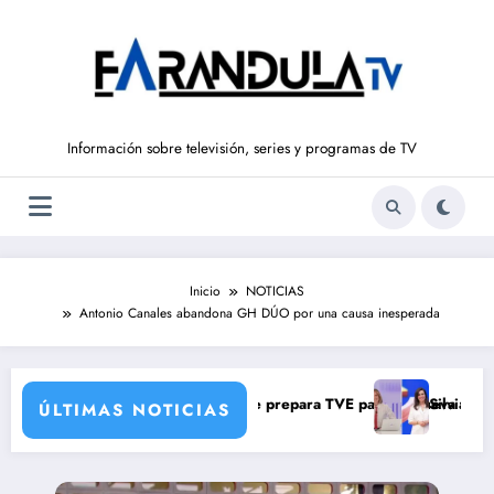
Saltar
al
contenido
Información sobre televisión, series y programas de TV
Inicio
NOTICIAS
Antonio Canales abandona GH DÚO por una causa inesperada
una verdad brutal
os de corresponsales que prepara TVE para su nueva temporada
Silvia Intxaurrondo vu
ÚLTIMAS NOTICIAS