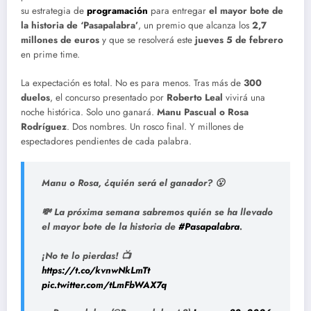
su estrategia de
programación
para entregar
el mayor bote de
la historia de ‘Pasapalabra’
, un premio que alcanza los
2,7
millones de euros
y que se resolverá este
jueves 5 de febrero
en prime time.
La expectación es total. No es para menos. Tras más de
300
duelos
, el concurso presentado por
Roberto Leal
vivirá una
noche histórica. Solo uno ganará.
Manu Pascual o Rosa
Rodríguez
. Dos nombres. Un rosco final. Y millones de
espectadores pendientes de cada palabra.
Manu o Rosa, ¿quién será el ganador? 😮
💸 La próxima semana sabremos quién se ha llevado
el mayor bote de la historia de
#Pasapalabra
.
¡No te lo pierdas! 📺
https://t.co/kvnwNkLmTt
pic.twitter.com/tLmFbWAX7q