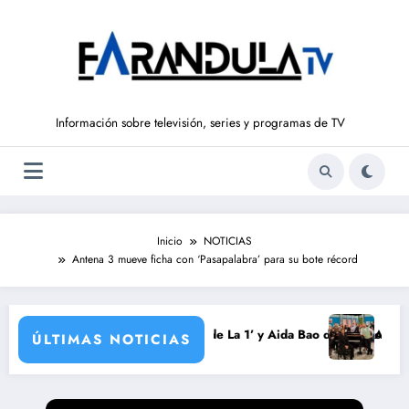
Saltar
al
contenido
Información sobre televisión, series y programas de TV
Inicio
NOTICIAS
Antena 3 mueve ficha con ‘Pasapalabra’ para su bote récord
da
rrondo vuelve a ‘La Hora de La 1’ y Aida Bao da el salto a ‘Mañaneros 3
Adiós a ‘Cine de 
ÚLTIMAS NOTICIAS