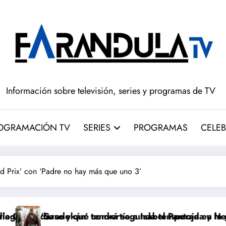
Información sobre televisión, series y programas de TV
OGRAMACIÓN TV
SERIES
PROGRAMAS
CELEB
nd Prix’ con ‘Padre no hay más que uno 3’
nvertía a Isabel Pantoja en la gran antagonista
endrá segunda temporada y Netflix cambia el futuro de
Pepón y Edu cae