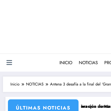
Saltar
al
contenido
INICIO
NOTICIAS
PR
Inicio
NOTICIAS
Antena 3 desafía a la final del ‘Gra
da 2 con la incorporación de María Castro
de Carmina Ordóñez que nunca llegó a rodarse y que co
‘Sandokán’ t
ÚLTIMAS NOTICIAS