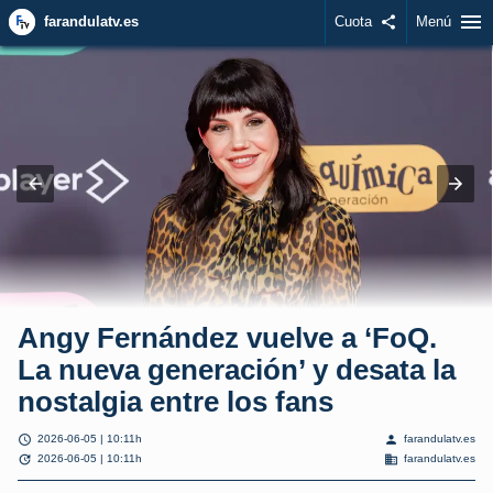
menu
farandulatv.es
Cuota
share
Menú
Angy Fernández vuelve a ‘FoQ.
La nueva generación’ y desata la
nostalgia entre los fans
schedule
person
2026-06-05 | 10:11h
farandulatv.es
update
domain
2026-06-05 | 10:11h
farandulatv.es