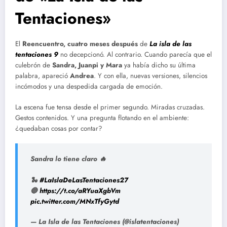
Tentaciones»
El
Reencuentro, cuatro meses después
de
La isla de las
tentaciones 9
no decepcionó. Al contrario. Cuando parecía que el
culebrón de
Sandra, Juanpi y Mara
ya había dicho su última
palabra, apareció
Andrea
. Y con ella, nuevas versiones, silencios
incómodos y una despedida cargada de emoción.
La escena fue tensa desde el primer segundo. Miradas cruzadas.
Gestos contenidos. Y una pregunta flotando en el ambiente:
¿quedaban cosas por contar?
Sandra lo tiene claro 🔥
🐍
#LaIslaDeLasTentaciones27
🔵
https://t.co/aRYuaXgbVm
pic.twitter.com/MNxTfyGytd
— La Isla de las Tentaciones (@islatentaciones)