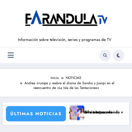
Saltar
al
contenido
Información sobre televisión, series y programas de TV
Inicio
NOTICIAS
Andrea irrumpe y reabre el drama de Sandra y Juanpi en el
reencuentro de «La Isla de las Tentaciones»
al
sales que prepara TVE para su nueva temporada
Silvia Intxaurrondo vuelve a ‘La Hora
ÚLTIMAS NOTICIAS