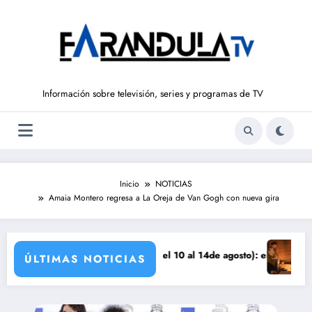
Saltar
al
contenido
Información sobre televisión, series y programas de TV
Inicio
NOTICIAS
Amaia Montero regresa a La Oreja de Van Gogh con nueva gira
nza
SUEÑOS DE LIBERTAD’ (del 10 al 14de agosto): el secreto de Tasio sale
Avance VALLE
ÚLTIMAS NOTICIAS