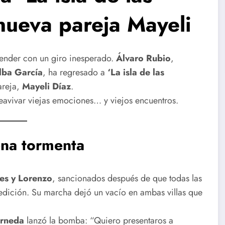
nueva pareja Mayeli
render con un giro inesperado.
Álvaro Rubio
,
lba García
, ha regresado a
‘La isla de las
areja,
Mayeli Díaz
.
eavivar viejas emociones… y viejos encuentros.
ena tormenta
ves y Lorenzo
, sancionados después de que todas las
dición. Su marcha dejó un vacío en ambas villas que
arneda
lanzó la bomba: “Quiero presentaros a