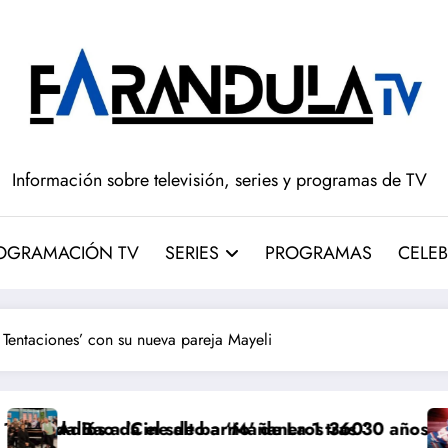
Información sobre televisión, series y programas de TV
OGRAMACIÓN TV
SERIES
PROGRAMAS
CELEB
s Tentaciones’ con su nueva pareja Mayeli
alto a ‘Mañaneros 360’
e barrio’ de La 1 tras 30 años: RTVE cambia su gran c
‘Más que rivales’ 