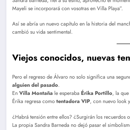
Sandra Barneda, fiel a su estilo, aprovechó el moment
Mayeli se incorporará con vosotras en Villa Playa”.
Así se abría un nuevo capítulo en la historia del ma
cambió su vida sentimental.
Viejos conocidos, nuevas te
Pero el regreso de Álvaro no solo significa una seg
alguien del pasado
.
En
Villa Montaña
le esperaba
Érika Portillo
, la que
Érika regresa como
tentadora VIP
, con nuevo look y
¿Habrá tensión entre ellos? ¿Surgirán los recuerdos o
La propia Sandra Barneda no dejó pasar el simbolis