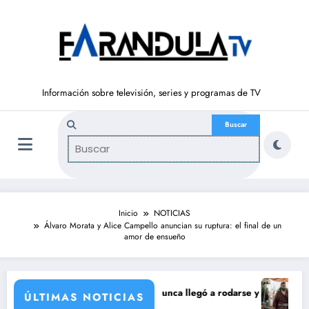
Saltar
al
contenido
Información sobre televisión, series y programas de TV
Inicio
NOTICIAS
Álvaro Morata y Alice Campello anuncian su ruptura: el final de un
amor de ensueño
poración de María Castro
de Carmina Ordóñez que nunca llegó a rodarse y que convertía a Isabel 
‘Sandokán’ ten
ÚLTIMAS NOTICIAS