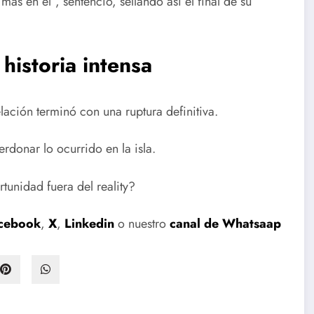
ás en él”, sentenció, sellando así el final de su
historia intensa
ación terminó con una ruptura definitiva.
rdonar lo ocurrido en la isla.
rtunidad fuera del reality?
cebook
,
X
,
Linkedin
o nuestro
canal de Whatsaap