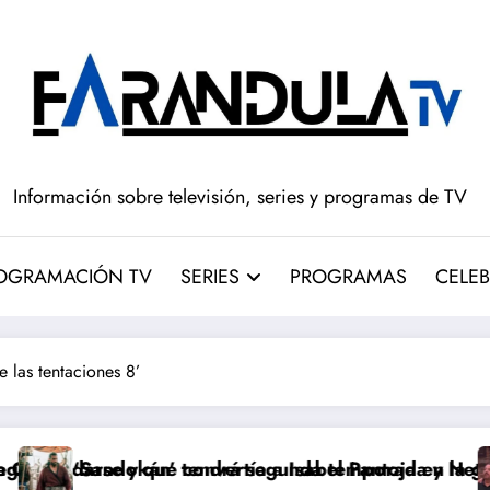
Información sobre televisión, series y programas de TV
OGRAMACIÓN TV
SERIES
PROGRAMAS
CELEB
 las tentaciones 8’
nvertía a Isabel Pantoja en la gran antagonista
ndrá segunda temporada y Netflix cambia el futuro de
Pepón y Edu caen