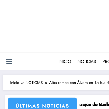
Saltar
al
contenido
INICIO
NOTICIAS
PR
Inicio
NOTICIAS
Alba rompe con Álvaro en ‘La isla de
a 2 con la incorporación de María Castro
e Carmina Ordóñez que nunca llegó a rodarse y que co
‘Sandokán’ te
ÚLTIMAS NOTICIAS