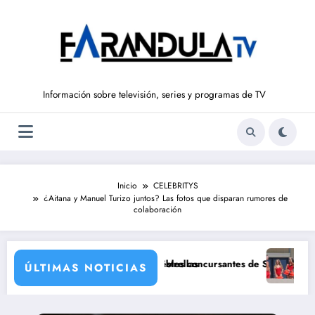
Saltar
al
contenido
Información sobre televisión, series y programas de TV
Inicio
CELEBRITYS
¿Aitana y Manuel Turizo juntos? Las fotos que disparan rumores de
colaboración
con una de sus grandes estrellas
s Ruiz e Ivana Icardi, posibles concursantes de Supervivientes All Stars
Prime Video es
ÚLTIMAS NOTICIAS