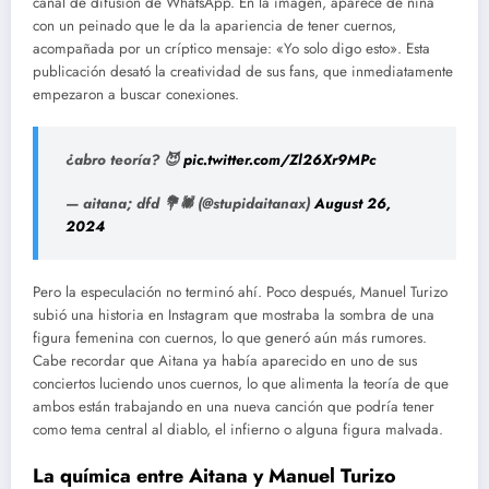
canal de difusión de WhatsApp. En la imagen, aparece de niña
con un peinado que le da la apariencia de tener cuernos,
acompañada por un críptico mensaje: «Yo solo digo esto». Esta
publicación desató la creatividad de sus fans, que inmediatamente
empezaron a buscar conexiones.
¿abro teoría? 😈
pic.twitter.com/Zl26Xr9MPc
— aitana; dfd 💐🕷️ (@stupidaitanax)
August 26,
2024
Pero la especulación no terminó ahí. Poco después, Manuel Turizo
subió una historia en Instagram que mostraba la sombra de una
figura femenina con cuernos, lo que generó aún más rumores.
Cabe recordar que Aitana ya había aparecido en uno de sus
conciertos luciendo unos cuernos, lo que alimenta la teoría de que
ambos están trabajando en una nueva canción que podría tener
como tema central al diablo, el infierno o alguna figura malvada.
La química entre Aitana y Manuel Turizo