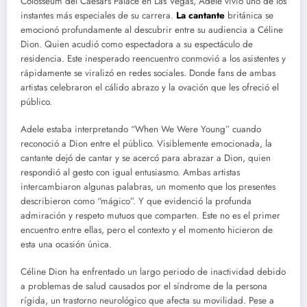
Colosseum del Caesars Palace en Las Vegas, Adele vivió uno de los
instantes más especiales de su carrera.
La cantante
británica se
emocionó profundamente al descubrir entre su audiencia a Céline
Dion. Quien acudió como espectadora a su espectáculo de
residencia. Este inesperado reencuentro conmovió a los asistentes y
rápidamente se viralizó en redes sociales. Donde fans de ambas
artistas celebraron el cálido abrazo y la ovación que les ofreció el
público.
Adele estaba interpretando “When We Were Young” cuando
reconoció a Dion entre el público. Visiblemente emocionada, la
cantante dejó de cantar y se acercó para abrazar a Dion, quien
respondió al gesto con igual entusiasmo. Ambas artistas
intercambiaron algunas palabras, un momento que los presentes
describieron como “mágico”. Y que evidenció la profunda
admiración y respeto mutuos que comparten. Este no es el primer
encuentro entre ellas, pero el contexto y el momento hicieron de
esta una ocasión única.
Céline Dion ha enfrentado un largo periodo de inactividad debido
a problemas de salud causados por el síndrome de la persona
rígida, un trastorno neurológico que afecta su movilidad. Pese a