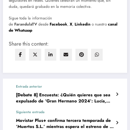
seguidores en redes. Quienes celebran un momento que, sin
duda, quedará grabado en la memoria colectiva.
Sigue toda la información
de
FarandulaTV
desde
Facebook
,
X
,
Linkedin
o nuestro
canal
de Whatsaap
Share this content:
Entrada anterior
[Debate 8] Encuesta: ¿Quién quieres que sea
expulsado de ‘Gran Hermano 2024’: Lucía,
Luis, Óscar, Maica o Juan?
Siguiente entrada
Movistar Plus+ confirma tercera temporada de
‘Muertos S.L.’ mientras espera el estreno de la