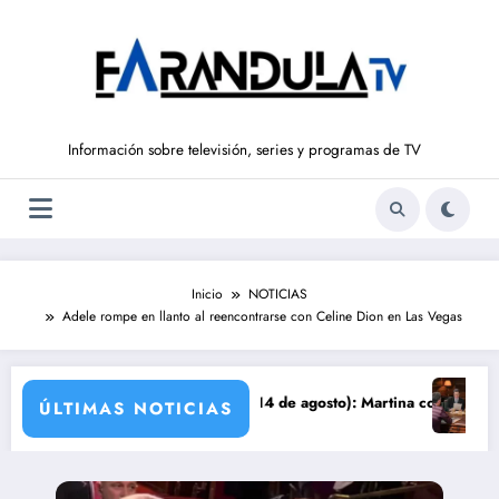
Saltar
al
contenido
Información sobre televisión, series y programas de TV
Inicio
NOTICIAS
Adele rompe en llanto al reencontrarse con Celine Dion en Las Vegas
queña
‘LA PROMESA’ (del 10 al 14 de agosto): Martina confiesa su infidelida
Avance ‘SU
ÚLTIMAS NOTICIAS