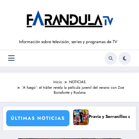
Saltar
al
contenido
Información sobre televisión, series y programas de TV
Inicio
NOTICIAS
‘A fuego’: el tráiler revela la película juvenil del verano con Zoe
Bonafonte y Ruslana
istórico y para todos
Pravia y Serranillos se juegan todo en 
ÚLTIMAS NOTICIAS