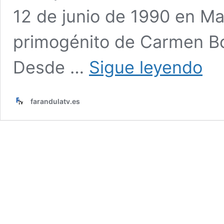
12 de junio de 1990 en Ma
primogénito de Carmen Bo
José
Desde …
Sigue leyendo
María
Almog
hijo
farandulatv.es
de
Carme
Borreg
tercer
confi
‘GH
Dúo
3’