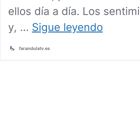
ellos día a día. Los sent
Avance
y, …
Sigue leyendo
‘EN
TIERRA
LEJANA’
farandulatv.es
(11
de
mayo):
Alya
y
Cihan
explotan
por
celos
y
un
secreto
inquietante